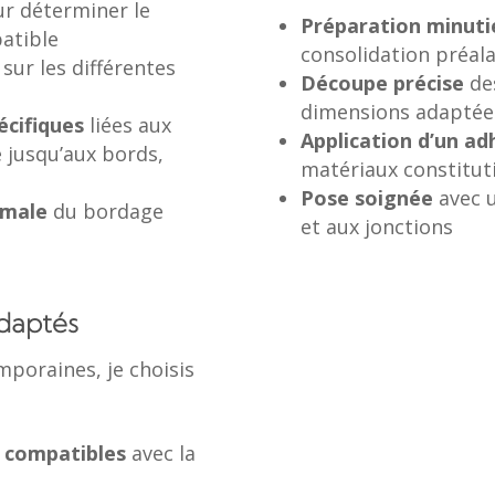
r déterminer le
Préparation minuti
atible
consolidation préala
sur les différentes
Découpe précise
de
dimensions adaptée
pécifiques
liées aux
Application d’un ad
e jusqu’aux bords,
matériaux constituti
Pose soignée
avec 
timale
du bordage
et aux jonctions
adaptés
poraines, je choisis
t compatibles
avec la