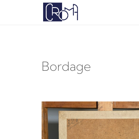
google-site-verification=a5PWtUyGac8iiyYakrZLxv
Bordage