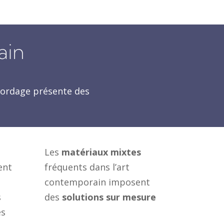
ain
 bordage présente des
Les
matériaux mixtes
ent
fréquents dans l’art
contemporain imposent
s
des
solutions sur mesure
es