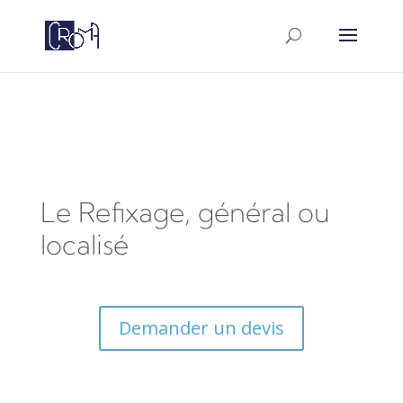
google-site-
verification=a5PWtUyGac8iiyYakrZLxvVpBANTAXh6D
Le Refixage, général ou
localisé
Demander un devis