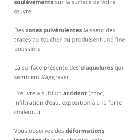
soulèvements
sur la surface de votre
œuvre
Des
zones pulvérulentes
laissent des
traces au toucher ou produisent une fine
poussière
La surface présente des
craquelures
qui
semblent s’aggraver
L’œuvre a subi un
accident
(choc,
infiltration d’eau, exposition à une forte
chaleur…)
Vous observez des
déformations
localisées
de la couche picturale