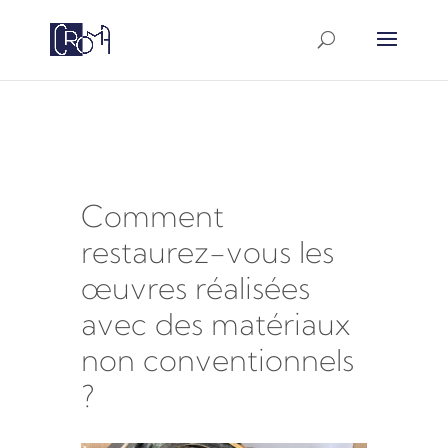
google-site-
verification=a5PWtUyGac8iiyYakrZLxvVpBANTAXh6D
Comment
restaurez-vous les
œuvres réalisées
avec des matériaux
non conventionnels
?