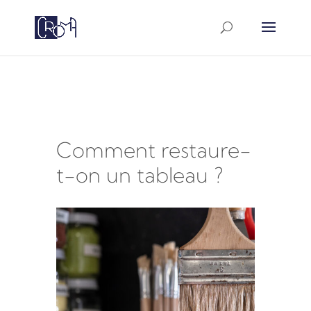
google-site-
verification=a5PWtUyGac8iiyYakrZLxvVpBANTAXh6D
Comment restaure-
t-on un tableau ?